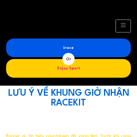
Irace
Or
Enjoy Sport
LƯU Ý VỀ KHUNG GIỜ NHẬN
RACEKIT
Runner ơi, tín hiệu countdown đã vang lên! Trước khi cùng