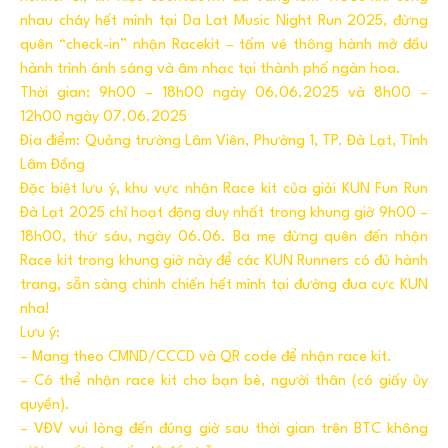
nhau cháy hết mình tại Da Lat Music Night Run 2025, đừng
quên “check-in” nhận Racekit – tấm vé thông hành mở đầu
hành trình ánh sáng và âm nhạc tại thành phố ngàn hoa.
Thời gian: 9h00 – 18h00 ngày 06.06.2025 và 8h00 –
12h00 ngày 07.06.2025
Địa điểm: Quảng trường Lâm Viên, Phường 1, TP. Đà Lạt, Tỉnh
Lâm Đồng
Đặc biệt lưu ý, khu vực nhận Race kit của giải KUN Fun Run
Đà Lạt 2025 chỉ hoạt động duy nhất trong khung giờ 9h00 –
18h00, thứ sáu, ngày 06.06. Ba mẹ đừng quên đến nhận
Race kit trong khung giờ này để các KUN Runners có đủ hành
trang, sẵn sàng chinh chiến hết mình tại đường đua cực KUN
nha!
Lưu ý:
– Mang theo CMND/CCCD và QR code để nhận race kit.
– Có thể nhận race kit cho bạn bè, người thân (có giấy ủy
quyền).
– VĐV vui lòng đến đúng giờ sau thời gian trên BTC không